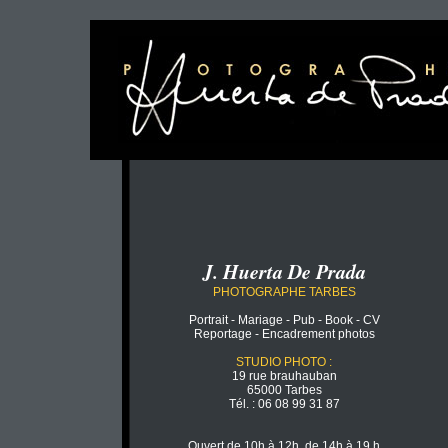
J. Huerta De Prada
PHOTOGRAPHE TARBES
Portrait - Mariage - Pub - Book - CV
Reportage - Encadrement photos
STUDIO PHOTO :
19 rue brauhauban
65000 Tarbes
Tél. : 06 08 99 31 87
Ouvert de 10h à 12h, de 14h à 19 h